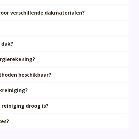
voor verschillende dakmaterialen?
 dak?
ergierekening?
ethoden beschikbaar?
kreiniging?
 reiniging droog is?
ces?