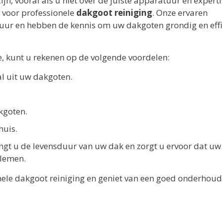
n, vooral als u niet over de juiste apparatuur en expert
 voor professionele
dakgoot reiniging
. Onze ervaren
uur en hebben de kennis om uw dakgoten grondig en effi
e, kunt u rekenen op de volgende voordelen:
al uit uw dakgoten.
kgoten.
huis.
engt u de levensduur van uw dak en zorgt u ervoor dat uw
blemen.
nele dakgoot reiniging en geniet van een goed onderhou