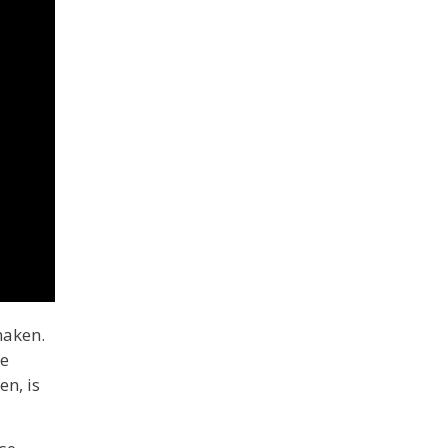
maken.
te
n, is