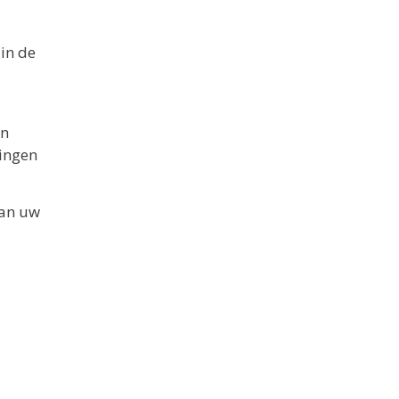
 in de
en
ringen
van uw