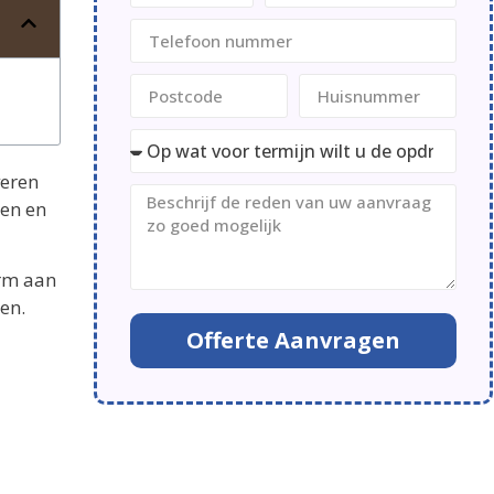
veren
den en
orm aan
en.
Offerte Aanvragen