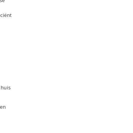
ise
ciënt
 huis
den