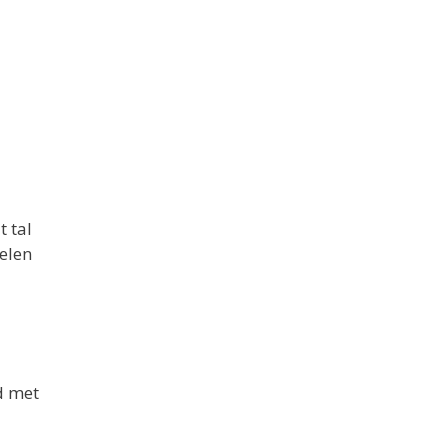
t tal
elen
d met