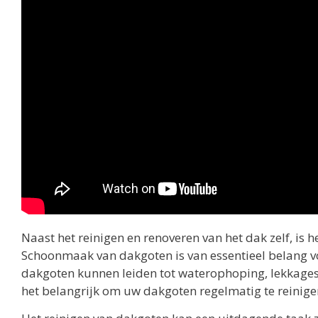
Naast het reinigen en renoveren van het dak zelf, is
Schoonmaak van dakgoten is van essentieel belang 
dakgoten kunnen leiden tot waterophoping, lekkage
het belangrijk om uw dakgoten regelmatig te reinig