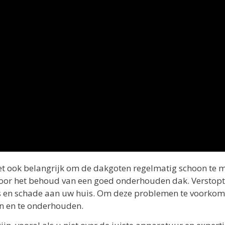
 het ook belangrijk om de dakgoten regelmatig schoon te 
voor het behoud van een goed onderhouden dak. Verstop
s en schade aan uw huis. Om deze problemen te voorkome
en en te onderhouden.