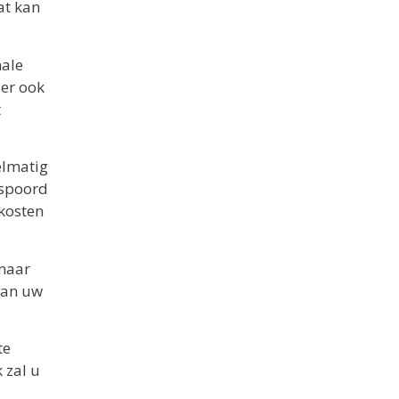
at kan
male
 er ook
t
elmatig
espoord
kosten
 maar
 van uw
te
 zal u