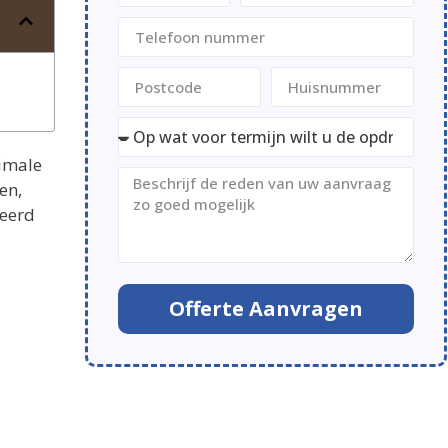
timale
en,
seerd
Offerte Aanvragen