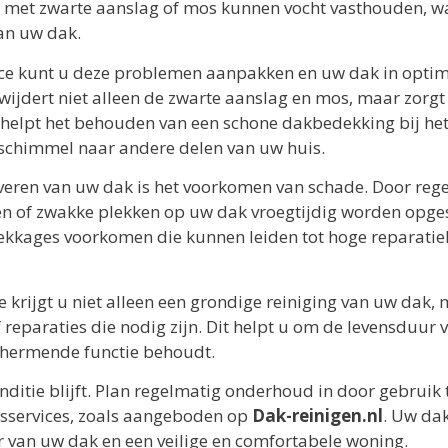
jn met zwarte aanslag of mos kunnen vocht vasthouden, w
an uw dak.
e kunt u deze problemen aanpakken en uw dak in opti
ijdert niet alleen de zwarte aanslag en mos, maar zorgt
n helpt het behouden van een schone dakbedekking bij he
schimmel naar andere delen van uw huis.
overen van uw dak is het voorkomen van schade. Door reg
en of zwakke plekken op uw dak vroegtijdig worden opg
lekkages voorkomen die kunnen leiden tot hoge reparatie
krijgt u niet alleen een grondige reiniging van uw dak,
 reparaties die nodig zijn. Dit helpt u om de levensduur
schermende functie behoudt.
nditie blijft. Plan regelmatig onderhoud in door gebruik 
sservices, zoals aangeboden op
Dak-reinigen.nl
. Uw dak
r van uw dak en een veilige en comfortabele woning.