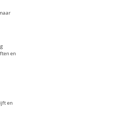
 maar
ng
eften en
jft en