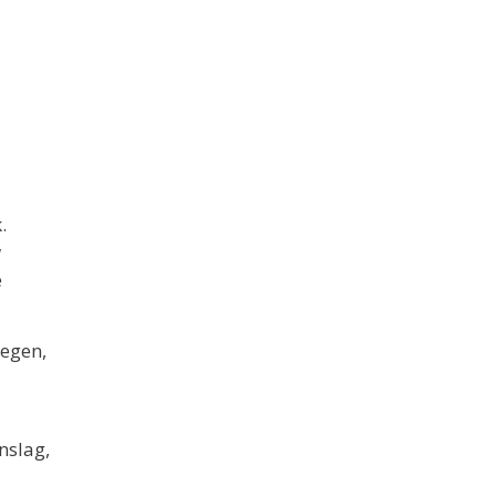
.
w
e
regen,
nslag,