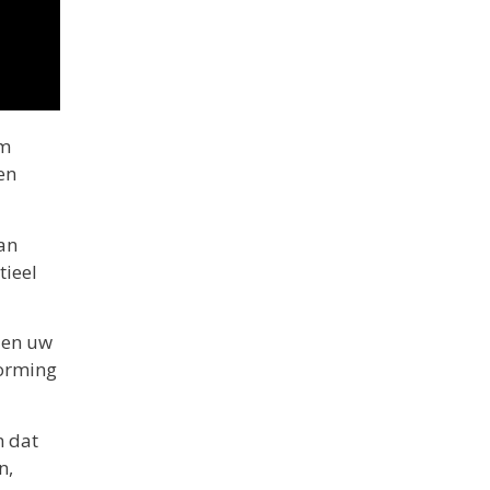
om
en
an
tieel
 en uw
vorming
n dat
n,